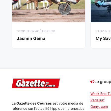
STOP INFO
• AOÛT 6 20:30
STOP INF
Jasmin Géma
My Sav
Le grou
Week End Tu
ParisTurf
La Gazette des Courses
est votre média de
Geny. com
référence sur l’actualité hippique : pronostics