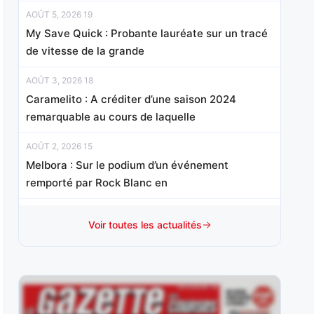
AOÛT 5, 2026 19
My Save Quick : Probante lauréate sur un tracé
de vitesse de la grande
AOÛT 3, 2026 18
Caramelito : A créditer d’une saison 2024
remarquable au cours de laquelle
AOÛT 2, 2026 15
Melbora : Sur le podium d’un événement
remporté par Rock Blanc en
AOÛT 1, 2026 15
Voir toutes les actualités
Baileys Bachelor : Après s’être imposé à trois
reprises l’an dernier en catégories
JUILLET 31, 2026 20
Hello Avenue : Elle a tenté sa chance sans