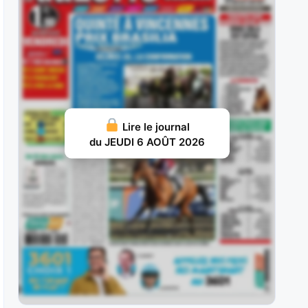
succès dans le Prix
JUILLET 30, 2026 20
Joker Géma : Adepte de ce parcours où il est
reçu 4 sur
JUILLET 29, 2026 19
Tamyz : Il a échoué aux portes des places lors
Lire le journal
de son
du JEUDI 6 AOÛT 2026
JUILLET 28, 2026 18
Jizou d’Etang : Exclusivement droitier en début
de carrière, il avait aligné les
JUILLET 27, 2026 18
Harper : Il avait réalisé un deuxième semestre
2022 de toute beauté,
JUILLET 26, 2026 16
Winteriscoming : Rapidement hissé au niveau