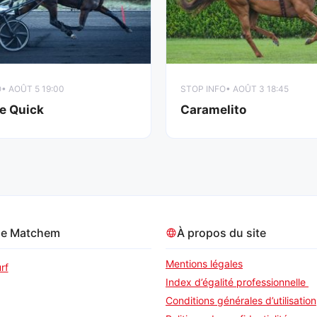
O
• AOÛT 5 19:00
STOP INFO
• AOÛT 3 18:45
e Quick
Caramelito
pe Matchem
À propos du site
Mentions légales
rf
Index d’égalité professionnelle
Conditions générales d’utilisation