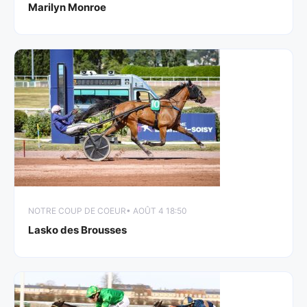
Marilyn Monroe
NOTRE COUP DE COEUR
• AOÛT 4 18:50
Lasko des Brousses