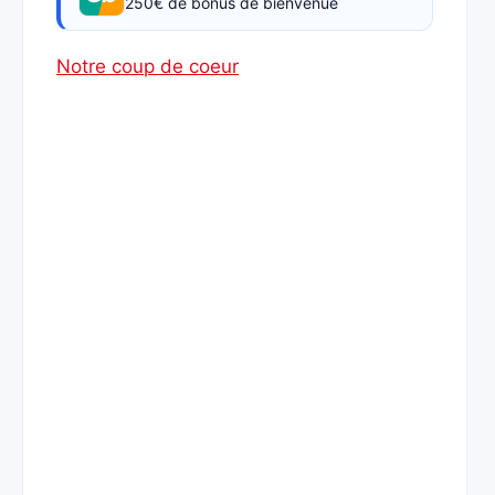
250€ de bonus de bienvenue
Notre coup de coeur