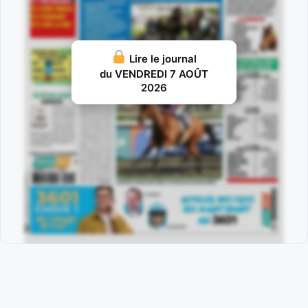
Lire le journal
du VENDREDI 7 AOÛT
2026