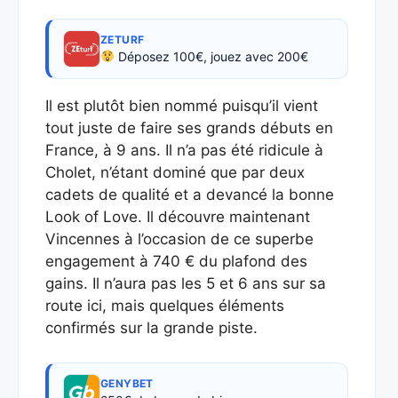
ZETURF
Déposez 100€, jouez avec 200€
Il est plutôt bien nommé puisqu’il vient
tout juste de faire ses grands débuts en
France, à 9 ans. Il n’a pas été ridicule à
Cholet, n’étant dominé que par deux
cadets de qualité et a devancé la bonne
Look of Love. Il découvre maintenant
Vincennes à l’occasion de ce superbe
engagement à 740 € du plafond des
gains. Il n’aura pas les 5 et 6 ans sur sa
route ici, mais quelques éléments
confirmés sur la grande piste.
GENYBET