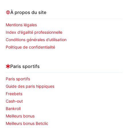
À propos du site
Mentions légales
Index d’égalité professionnelle
Conditions générales d’utilisation
Politique de confidentialité
Paris sportifs
Paris sportifs
Guide des paris hippiques
Freebets
Cash-out
Bankroll
Meilleurs bonus
Meilleurs bonus Betclic