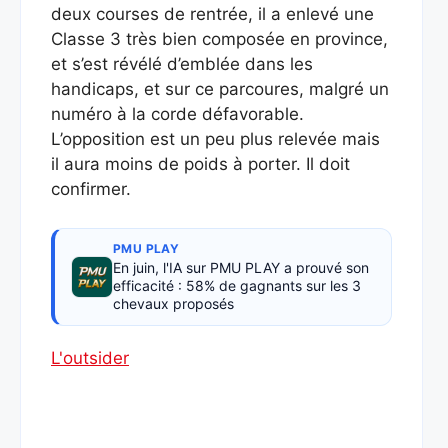
deux courses de rentrée, il a enlevé une
Classe 3 très bien composée en province,
et s’est révélé d’emblée dans les
handicaps, et sur ce parcoures, malgré un
numéro à la corde défavorable.
L’opposition est un peu plus relevée mais
il aura moins de poids à porter. Il doit
confirmer.
PMU PLAY
En juin, l'IA sur PMU PLAY a prouvé son
efficacité : 58% de gagnants sur les 3
chevaux proposés
L'outsider