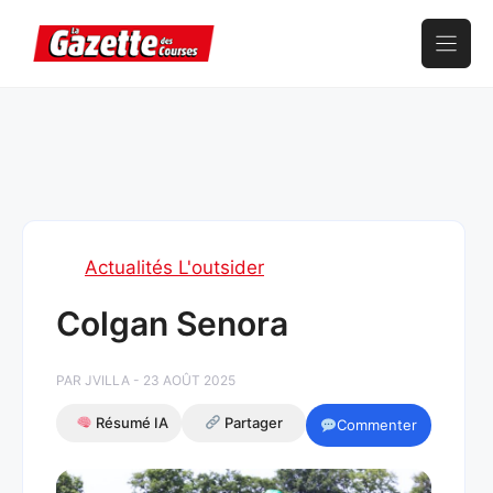
Aller
au
contenu
Actualités L'outsider
Colgan Senora
PAR JVILLA - 23 AOÛT 2025
Résumé IA
Partager
Commenter