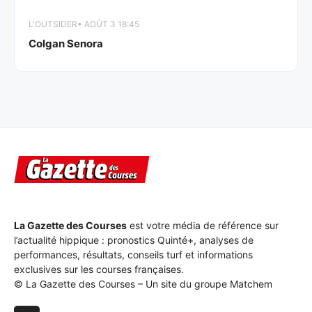
L'OUTSIDER
• AOÛT 3 18:45
Colgan Senora
La Gazette des Courses
est votre média de référence sur
l’actualité hippique : pronostics Quinté+, analyses de
performances, résultats, conseils turf et informations
exclusives sur les courses françaises.
© La Gazette des Courses – Un site du groupe Matchem