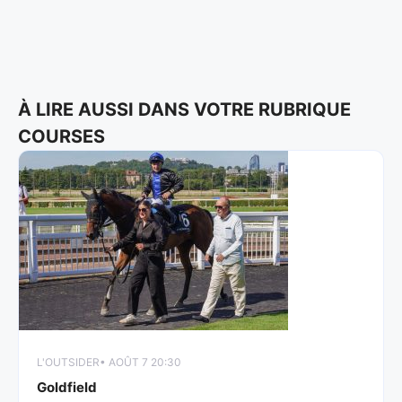
À LIRE AUSSI DANS VOTRE RUBRIQUE
COURSES
L'OUTSIDER
• AOÛT 7 20:30
Goldfield