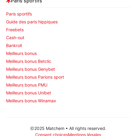
Paris sportifs
Paris sportifs
Guide des paris hippiques
Freebets
Cash-out
Bankroll
Meilleurs bonus
Meilleurs bonus Betclic
Meilleurs bonus Genybet
Meilleurs bonus Parions sport
Meilleurs bonus PMU
Meilleurs bonus Unibet
Meilleurs bonus Winamax
2025 Matchem • All rights reserved.
Consent choices
Mentions légales