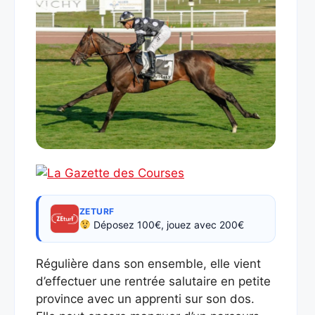
ZETURF
Déposez 100€, jouez avec 200€
Régulière dans son ensemble, elle vient
d’effectuer une rentrée salutaire en petite
province avec un apprenti sur son dos.