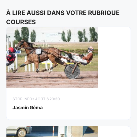
À LIRE AUSSI DANS VOTRE RUBRIQUE
COURSES
STOP INFO
• AOÛT 6 20:30
Jasmin Géma