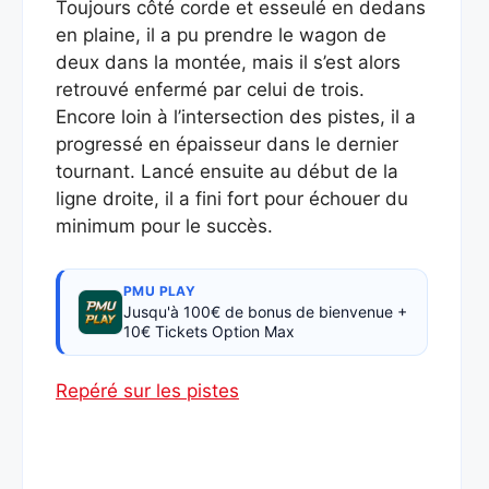
Toujours côté corde et esseulé en dedans
en plaine, il a pu prendre le wagon de
deux dans la montée, mais il s’est alors
retrouvé enfermé par celui de trois.
Encore loin à l’intersection des pistes, il a
progressé en épaisseur dans le dernier
tournant. Lancé ensuite au début de la
ligne droite, il a fini fort pour échouer du
minimum pour le succès.
PMU PLAY
Jusqu'à 100€ de bonus de bienvenue +
10€ Tickets Option Max
Repéré sur les pistes