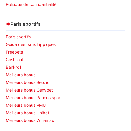
Politique de confidentialité
Paris sportifs
Paris sportifs
Guide des paris hippiques
Freebets
Cash-out
Bankroll
Meilleurs bonus
Meilleurs bonus Betclic
Meilleurs bonus Genybet
Meilleurs bonus Parions sport
Meilleurs bonus PMU
Meilleurs bonus Unibet
Meilleurs bonus Winamax