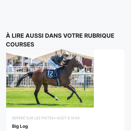
À LIRE AUSSI DANS VOTRE RUBRIQUE
COURSES
REPÉRÉ SUR LES PISTES
• AOÛT 8 16:00
Big Log