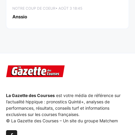
NOTRE COUP DE COEUR
• AOÛT 3 18:45
Anssio
La Gazette des Courses
est votre média de référence sur
l’actualité hippique : pronostics Quinté+, analyses de
performances, résultats, conseils turf et informations
exclusives sur les courses françaises.
© La Gazette des Courses – Un site du groupe Matchem