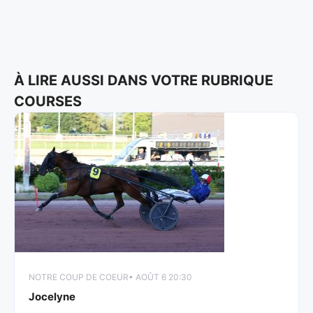
À LIRE AUSSI DANS VOTRE RUBRIQUE
COURSES
NOTRE COUP DE COEUR
• AOÛT 6 20:30
Jocelyne