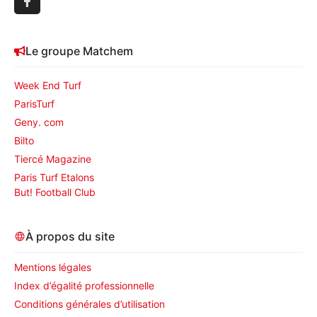
Le groupe Matchem
Week End Turf
ParisTurf
Geny. com
Bilto
Tiercé Magazine
Paris Turf Etalons
But! Football Club
À propos du site
Mentions légales
Index d’égalité professionnelle
Conditions générales d’utilisation