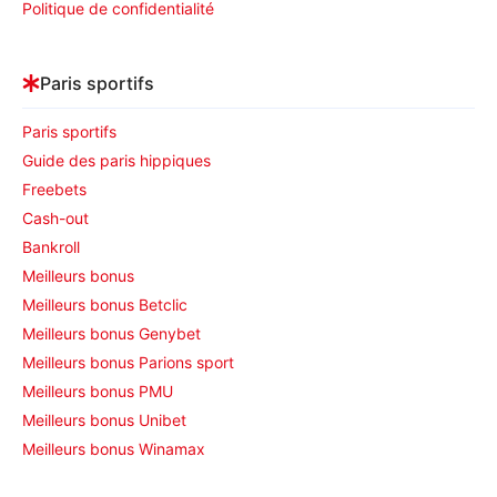
Politique de confidentialité
Paris sportifs
Paris sportifs
Guide des paris hippiques
Freebets
Cash-out
Bankroll
Meilleurs bonus
Meilleurs bonus Betclic
Meilleurs bonus Genybet
Meilleurs bonus Parions sport
Meilleurs bonus PMU
Meilleurs bonus Unibet
Meilleurs bonus Winamax