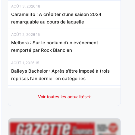
AOÛT 3, 2026 18
Caramelito : A créditer d’une saison 2024
remarquable au cours de laquelle
AOÛT 2, 2026 15
Melbora : Sur le podium d’un événement
remporté par Rock Blanc en
AOÛT 1, 2026 15
Baileys Bachelor : Après s’être imposé à trois
reprises l’an dernier en catégories
JUILLET 31, 2026 20
Voir toutes les actualités
Hello Avenue : Elle a tenté sa chance sans
succès dans le Prix
JUILLET 30, 2026 20
Joker Géma : Adepte de ce parcours où il est