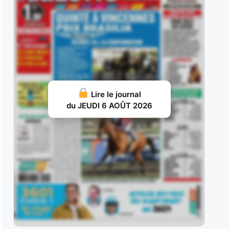
reçu 4 sur
JUILLET 29, 2026 19
Tamyz : Il a échoué aux portes des places lors
de son
JUILLET 28, 2026 18
Jizou d’Etang : Exclusivement droitier en début
Lire le journal
de carrière, il avait aligné les
du JEUDI 6 AOÛT 2026
JUILLET 27, 2026 18
Harper : Il avait réalisé un deuxième semestre
2022 de toute beauté,
JUILLET 26, 2026 16
Winteriscoming : Rapidement hissé au niveau
Groupe en haies, il a suivi
JUILLET 25, 2026 15
Magellan : Troisième du Prix des Epinettes pour