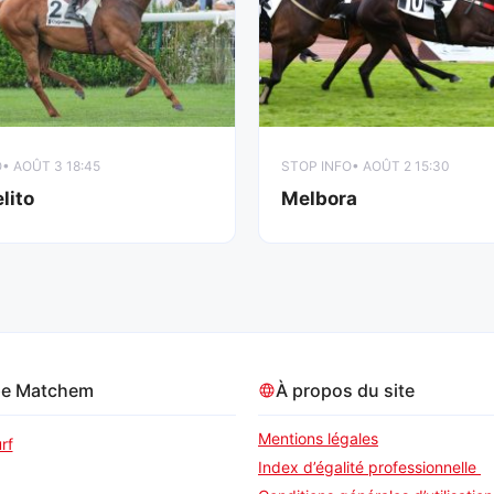
O
• AOÛT 3 18:45
STOP INFO
• AOÛT 2 15:30
lito
Melbora
pe Matchem
À propos du site
Mentions légales
rf
Index d’égalité professionnelle