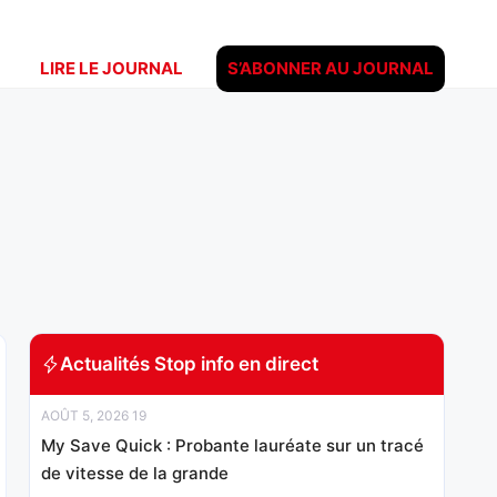
LIRE LE JOURNAL
S’ABONNER AU JOURNAL
Actualités Stop info en direct
AOÛT 5, 2026 19
My Save Quick : Probante lauréate sur un tracé
de vitesse de la grande