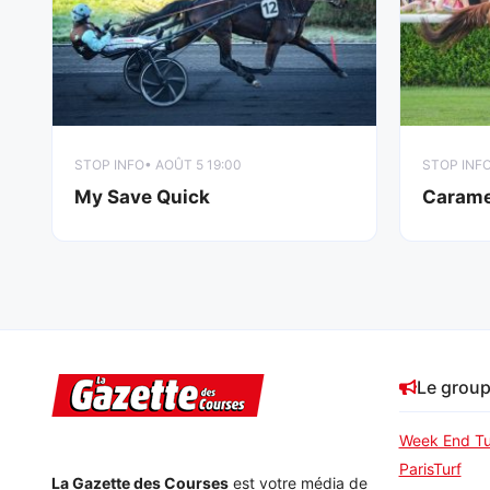
STOP INFO
• AOÛT 5 19:00
STOP INF
My Save Quick
Carame
Le grou
Week End Tu
ParisTurf
La Gazette des Courses
est votre média de