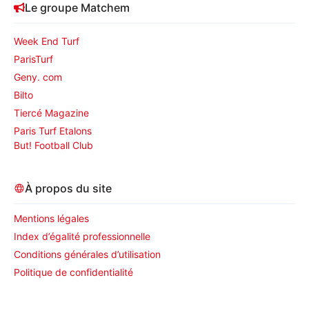
Le groupe Matchem
Week End Turf
ParisTurf
Geny. com
Bilto
Tiercé Magazine
Paris Turf Etalons
But! Football Club
À propos du site
Mentions légales
Index d’égalité professionnelle
Conditions générales d’utilisation
Politique de confidentialité