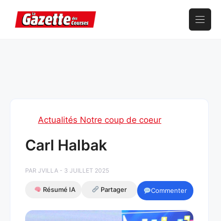
Aller
au
contenu
Actualités Notre coup de coeur
Carl Halbak
PAR JVILLA - 3 JUILLET 2025
Résumé IA
Partager
Commenter