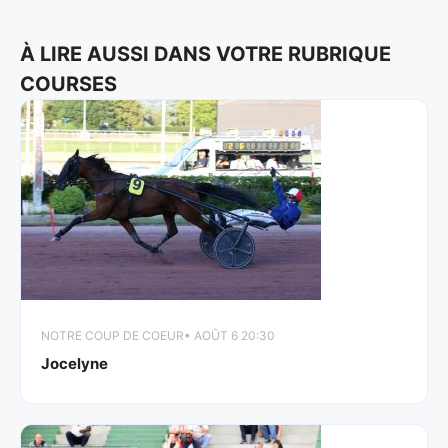
À LIRE AUSSI DANS VOTRE RUBRIQUE
COURSES
NOTRE COUP DE COEUR
• AOÛT 6 20:30
Jocelyne