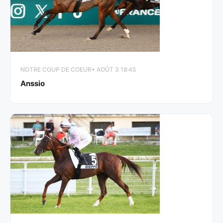
NOTRE COUP DE COEUR
• AOÛT 3 18:45
Anssio