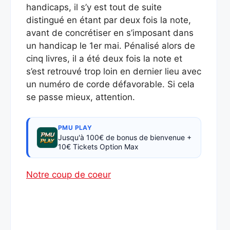
handicaps, il s’y est tout de suite
distingué en étant par deux fois la note,
avant de concrétiser en s’imposant dans
un handicap le 1er mai. Pénalisé alors de
cinq livres, il a été deux fois la note et
s’est retrouvé trop loin en dernier lieu avec
un numéro de corde défavorable. Si cela
se passe mieux, attention.
PMU PLAY
Jusqu'à 100€ de bonus de bienvenue +
10€ Tickets Option Max
Notre coup de coeur