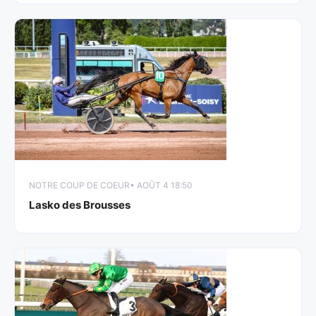
NOTRE COUP DE COEUR
• AOÛT 4 18:50
Lasko des Brousses