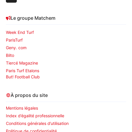
Le groupe Matchem
Week End Turf
ParisTurf
Geny. com
Bilto
Tiercé Magazine
Paris Turf Etalons
But! Football Club
À propos du site
Mentions légales
Index d’égalité professionnelle
Conditions générales d’utilisation
Politique de confidentialité