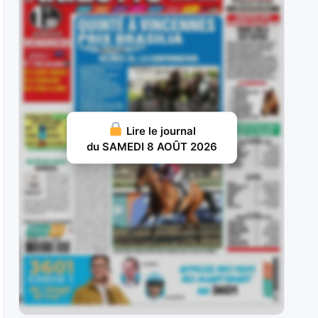
hésitante au passage devant les
JUILLET 23, 2026 20
Kéops Bégonia : Le 12 juillet, à Clairefontaine,
propulsé aux avant-postes à un
JUILLET 20, 2026 19
Hepburn : Le 2 mai, à Marseille-Vivaux, en
Lire le journal
dernière position, Hepburn (numéro
du SAMEDI 8 AOÛT 2026
JUILLET 16, 2026 20
Karnac Wood : Le 20 mai, au Croisé-Laroche,
hésitant en partant, puis au
JUILLET 13, 2026 18
Plotinus : Le 28 juin, sur 2.400 mètres à Saint-
Cloud, l’un des
JUILLET 11, 2026 15
Tanques : Le 28 avril, il prend un bon départ et