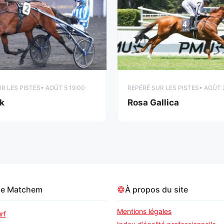
R LES PISTES
• AOÛT 5 19:00
REPÉRÉ SUR LES PISTES
• AOÛT 
k
Rosa Gallica
pe Matchem
À propos du site
Mentions légales
rf