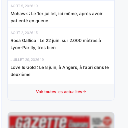
AOÛT 5, 2026 19
Mohawk : Le 1er juillet, ici même, après avoir
patienté en queue
AOÛT 2, 2026 15
Rosa Gallica : Le 22 juin, sur 2.000 mètres à
Lyon-Parilly, très bien
JUILLET 29, 2026 19
Love Is Gold : Le 8 juin, à Angers, à l’abri dans le
deuxième
JUILLET 27, 2026 18
Voir toutes les actualités
Duty : A Saint-Cloud, après un départ loin d’être
parfait, il se
JUILLET 24, 2026 20
Lady Bird Jenilat : Le 9 juillet, ici même,