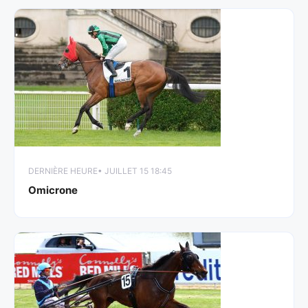
DERNIÈRE HEURE
• JUILLET 15 18:45
Omicrone