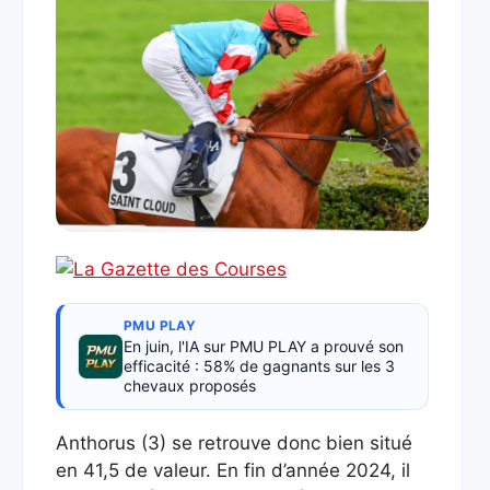
PMU PLAY
En juin, l'IA sur PMU PLAY a prouvé son
efficacité : 58% de gagnants sur les 3
chevaux proposés
Anthorus (3) se retrouve donc bien situé
en 41,5 de valeur. En fin d’année 2024, il