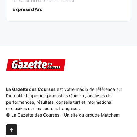
DERNIÈRE HEURE
• JUILLET 2 20:30
Express d’Arc
La Gazette des Courses
est votre média de référence sur
l’actualité hippique : pronostics Quinté+, analyses de
performances, résultats, conseils turf et informations
exclusives sur les courses françaises.
© La Gazette des Courses – Un site du groupe Matchem