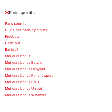
Paris sportifs
Paris sportifs
Guide des paris hippiques
Freebets
Cash-out
Bankroll
Meilleurs bonus
Meilleurs bonus Betclic
Meilleurs bonus Genybet
Meilleurs bonus Parions sport
Meilleurs bonus PMU
Meilleurs bonus Unibet
Meilleurs bonus Winamax