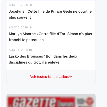
AOÛT 6, 2026 20
Jocelyne : Cette fille de Prince Gédé ne court le
plus souvent
AOÛT 5, 2026 19
Marilyn Monroe : Cette fille d’Earl Simon n’a plus
franchi le poteau en
AOÛT 4, 2026 18
Lasko des Brousses : Bon dans les deux
disciplines du trot, il a enlevé
AOÛT 3, 2026 18
Voir toutes les actualités
Anssio : Vainqueur de son handicap mi-octobre
sur le sable cantilien en
AOÛT 1, 2026 15
Mister Chang : Révélé d’emblée à ce niveau à 3