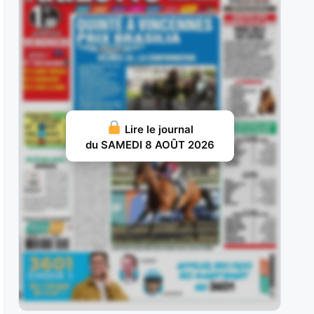
ans, sur le
JUILLET 31, 2026 20
Nelliedonado : Programmée pour les handicaps,
elle a débuté par une probante
JUILLET 29, 2026 19
Ram Sea : Acheté aux ventes au prix fort en vue
Lire le journal
d’une carrière
du SAMEDI 8 AOÛT 2026
JUILLET 28, 2026 18
Ivrig Viking : Vainqueur de semi-classique sous
la selle pour le compte de
JUILLET 26, 2026 16
Vol d’Argent : Façonné pour les handicaps, il y a
fait preuve d’une
JUILLET 25, 2026 15
Britania : Deuxième d’un maiden à La Teste puis