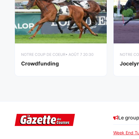
NOTRE COUP DE COEUR
• AOÛT 7 20:30
NOTRE CO
Crowdfunding
Jocely
Le grou
Week End Tu