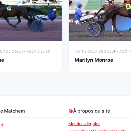
UP DE COEUR
• AOÛT 6 20:30
NOTRE COUP DE COEUR
• AOÛT 
ne
Marilyn Monroe
pe Matchem
À propos du site
Mentions légales
rf