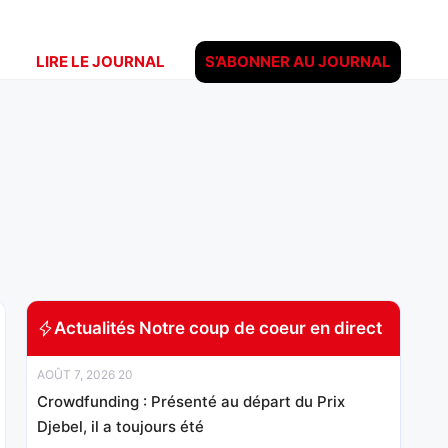
LIRE LE JOURNAL
S’ABONNER AU JOURNAL
Actualités Notre coup de coeur en direct
AOÛT 7, 2026 20
Crowdfunding : Présenté au départ du Prix
Djebel, il a toujours été