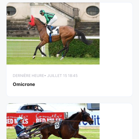
DERNIÈRE HEURE
• JUILLET 15 18:45
Omicrone