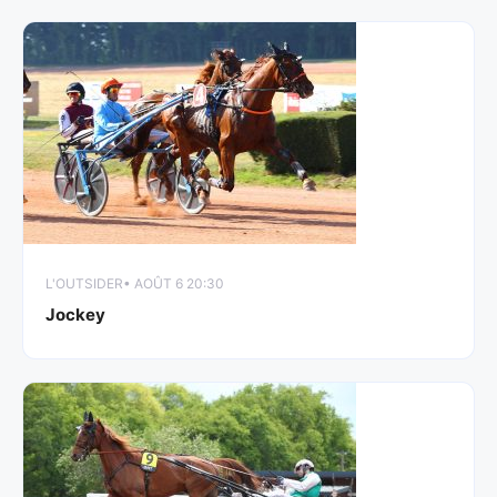
L'OUTSIDER
• AOÛT 6 20:30
Jockey