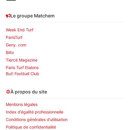
Le groupe Matchem
Week End Turf
ParisTurf
Geny. com
Bilto
Tiercé Magazine
Paris Turf Etalons
But! Football Club
À propos du site
Mentions légales
Index d’égalité professionnelle
Conditions générales d’utilisation
Politique de confidentialité