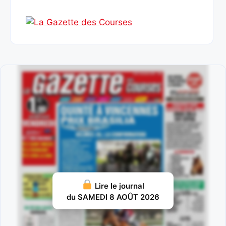
Lire le journal
du SAMEDI 8 AOÛT 2026