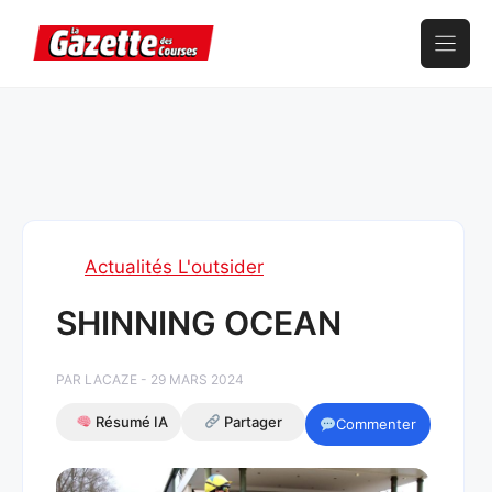
Aller
au
contenu
Actualités L'outsider
SHINNING OCEAN
PAR LACAZE - 29 MARS 2024
Résumé IA
Partager
Commenter