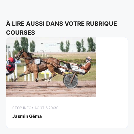
À LIRE AUSSI DANS VOTRE RUBRIQUE
COURSES
STOP INFO
• AOÛT 6 20:30
Jasmin Géma