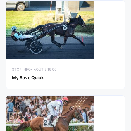
STOP INFO
• AOÛT 5 19:00
My Save Quick