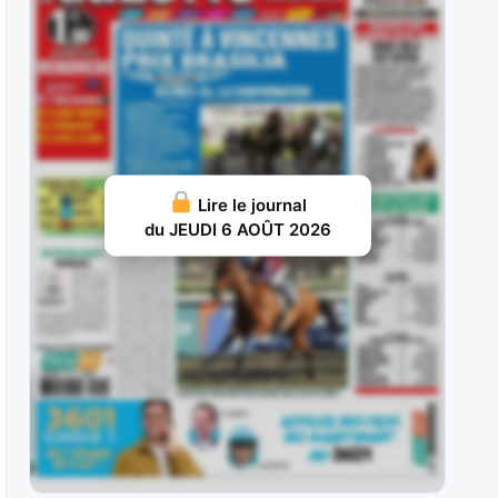
il n’a pas tardé à
JUILLET 28, 2026 18
Jolivert du Gers : Ce fils de Bold Eagle est une
véritable rente pour
JUILLET 26, 2026 16
Charmino : Troisième de cette épreuve en 2024
Lire le journal
en valeur 61, il
du JEUDI 6 AOÛT 2026
JUILLET 25, 2026 15
Nolito : Dans sa jeunesse, il a montré qu’il avait
le niveau
JUILLET 20, 2026 19
Selvo : 3 SelvoAprès un début de carrière en
dents de scie,
JUILLET 19, 2026 16
Waziers : Troisième de l’édition 2025 de ce Prix