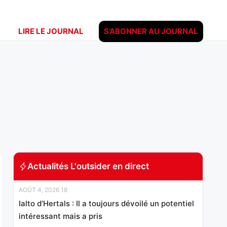
LIRE LE JOURNAL
S’ABONNER AU JOURNAL
Actualités L'outsider en direct
AOÛT 4, 2026 18
Ialto d’Hertals : Il a toujours dévoilé un potentiel
intéressant mais a pris