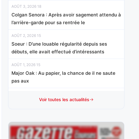
AOÛT 3, 2026 18
Colgan Senora : Après avoir sagement attendu à
l’arrière-garde pour sa rentrée le
AOÛT 2, 2026 15
Soeur : D’une louable régularité depuis ses
débuts, elle avait effectué d’intéressants
AOÛT 1, 2026 15
Major Oak : Au papier, la chance de il ne saute
pas aux
JUILLET 31, 2026 20
Voir toutes les actualités
Valdorcia : Elle a réalisé un probant début de
carrière en France,
JUILLET 30, 2026 20
Iggypop d’Herfraie : Absent de décembre à mai,