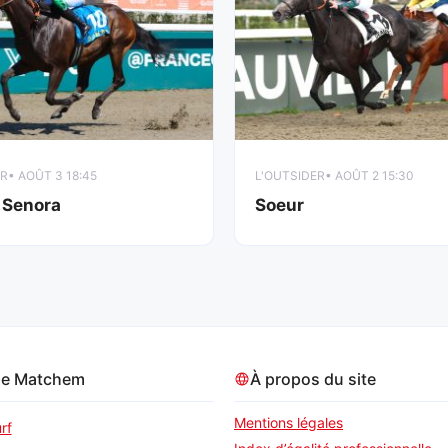
ER
• AOÛT 3 18:45
L'OUTSIDER
• AOÛT 2 15:30
 Senora
Soeur
pe Matchem
À propos du site
Mentions légales
rf