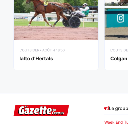
L'OUTSIDER
• AOÛT 4 18:50
L'OUTSID
Ialto d’Hertals
Colgan
Le grou
Week End Tu