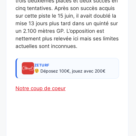
trois deuxièmes places et deux succès en
cinq tentatives. Après son succès acquis
sur cette piste le 15 juin, il avait doublé la
mise 13 jours plus tard dans un quinté sur
un 2.100 mètres GP. L’opposition est
nettement plus relevée ici mais ses limites
actuelles sont inconnues.
ZETURF
Déposez 100€, jouez avec 200€
Notre coup de coeur