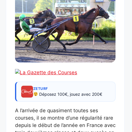
ZETURF
Déposez 100€, jouez avec 200€
A l’arrivée de quasiment toutes ses
courses, il se montre d’une régularité rare
depuis le début de l’année en France avec