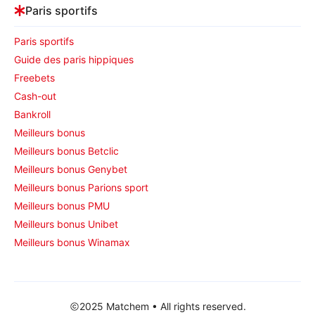
Paris sportifs
Paris sportifs
Guide des paris hippiques
Freebets
Cash-out
Bankroll
Meilleurs bonus
Meilleurs bonus Betclic
Meilleurs bonus Genybet
Meilleurs bonus Parions sport
Meilleurs bonus PMU
Meilleurs bonus Unibet
Meilleurs bonus Winamax
2025 Matchem • All rights reserved.