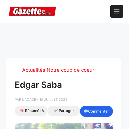
Aller
au
contenu
Actualités Notre coup de coeur
Edgar Saba
PAR LACAZE - 19 JUILLET 2024
Résumé IA
Partager
Commenter